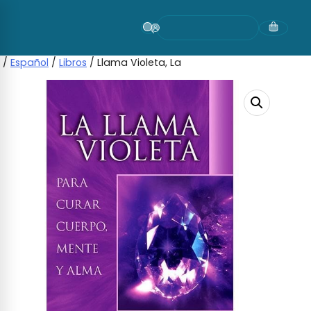
Skip
to
content
/
Español
/
Libros
/ Llama Violeta, La