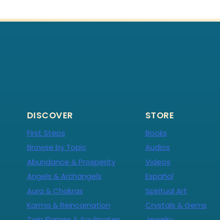
DISCOVER
STORE
First Steps
Books
Browse by Topic
Audios
Abundance & Prosperity
Videos
Angels & Archangels
Español
Aura & Chakras
Spiritual Art
Karma & Reincarnation
Crystals & Gems
Twin Flames & Soulmates
Jewelry