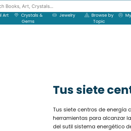
l Art
Crystals &
Jewelry
Browse by
My
Gems
Topic
Tus siete cen
Tus siete centros de energía 
herramientas para alcanzar la
del sutil sistema energético d