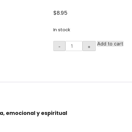
$
8.95
In stock
Tus
Add to cart
-
+
siete
centros
de
energia
quantity
ca, emocional y espiritual