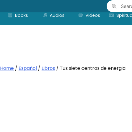
Skip
to
Books
Audios
Videos
Spiritua
content
Home
/
Español
/
Libros
/ Tus siete centros de energia