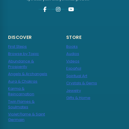
DISCOVER
STORE
First Steps
Books
Browse by Topic
Audios
Abundance &
Videos
Prosperity
Español
Angels & Archangels
Spiritual Art
Aura & Chakras
Crystals & Gems
Karma &
Jewelry
Reincarnation
Gifts & Home
Twin Flames &
Soulmates
Violet Flame & Saint
Germain