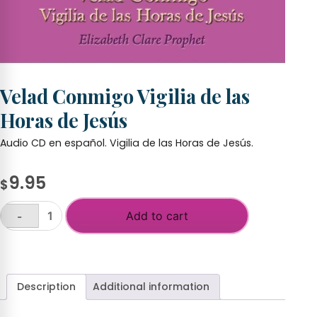
Velad Conmigo Vigilia de las
Horas de Jesús
Audio CD en español. Vigilia de las Horas de Jesús.
9.95
$
Add to cart
-
Velad
Conmigo
+
Vigilia
de
las
Description
Additional information
Horas
de