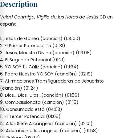
Description
Jesús
quantity
Velad Conmigo, Vigilia de las Horas de Jesús
CD en
español.
1. Jesús de Galilea (canción) (04:00)
2. El Primer Potencial Tú (01:31)
3. Jesús, Maestro Divino (canción) (03:08)
4. El Segundo Potencial (01:21)
5. YO SOY tu Cáliz (canción) (01:34)
6. Padre Nuestro YO SOY (canción) (02:19)
7. Afirmaciones Transfiguradoras de Jesucristo
(canción) (01:24)
8. Dios… Dios…Dios…(canción) (01:56)
9. Compassionata (canción) (01:15)
10. Consumado está (04:03)
11. El Tercer Potencial (01:05)
12. A los Siete Arcángeles (canción) (02:01)
13. Adoración a los ángeles (canción) (01:58)
14. Prólogo (03:07)