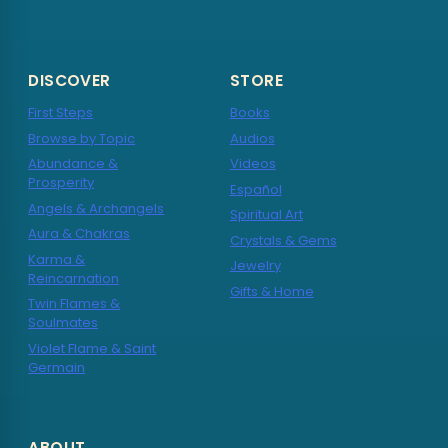
DISCOVER
STORE
First Steps
Books
Browse by Topic
Audios
Abundance &
Videos
Prosperity
Español
Angels & Archangels
Spiritual Art
Aura & Chakras
Crystals & Gems
Karma &
Jewelry
Reincarnation
Gifts & Home
Twin Flames &
Soulmates
Violet Flame & Saint
Germain
ABOUT