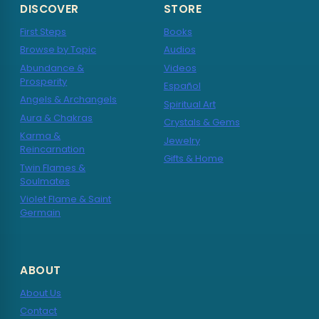
DISCOVER
STORE
First Steps
Books
Browse by Topic
Audios
Abundance &
Videos
Prosperity
Español
Angels & Archangels
Spiritual Art
Aura & Chakras
Crystals & Gems
Karma &
Jewelry
Reincarnation
Gifts & Home
Twin Flames &
Soulmates
Violet Flame & Saint
Germain
ABOUT
About Us
Contact