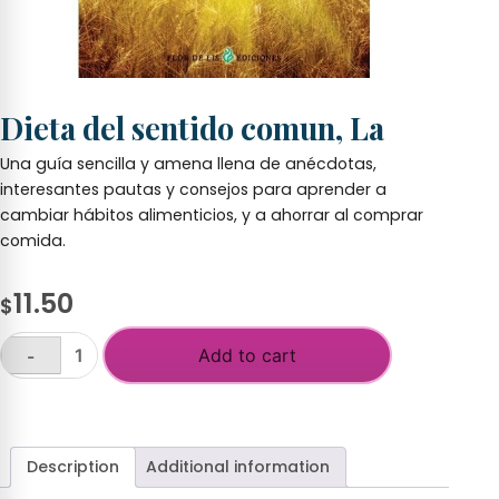
Dieta del sentido comun, La
Una guía sencilla y amena llena de anécdotas,
interesantes pautas y consejos para aprender a
cambiar hábitos alimenticios, y a ahorrar al comprar
comida.
11.50
$
Add to cart
-
Dieta
del
+
sentido
comun,
La
Description
Additional information
quantity