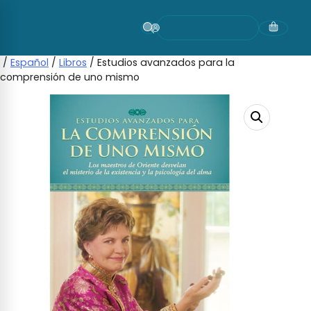
Skip
to
content
/
Español
/
Libros
/ Estudios avanzados para la
comprensión de uno mismo