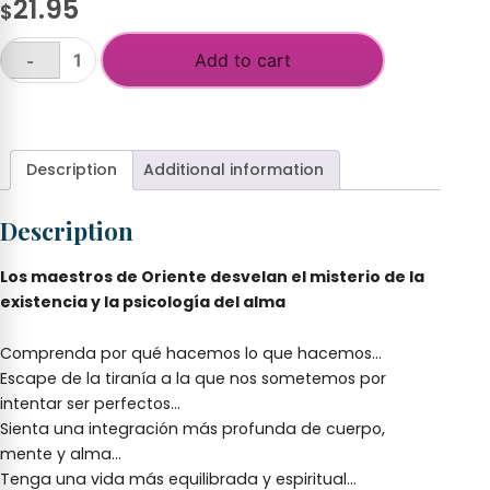
21.95
$
Add to cart
-
Estudios
avanzados
+
para
la
comprensión
Description
Additional information
de
uno
Description
mismo
quantity
Los maestros de Oriente desvelan el misterio de la
existencia y la psicología del alma
Comprenda por qué hacemos lo que hacemos…
Escape de la tiranía a la que nos sometemos por
intentar ser perfectos…
Sienta una integración más profunda de cuerpo,
mente y alma…
Tenga una vida más equilibrada y espiritual…