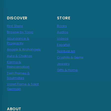
DISCOVER
STORE
First Steps
Books
Browse by Topic
Audios
Abundance &
Videos
Prosperity
Español
Angels & Archangels
Spiritual Art
Aura & Chakras
Crystals & Gems
Karma &
Jewelry
Reincarnation
Gifts & Home
Twin Flames &
Soulmates
Violet Flame & Saint
Germain
ABOUT