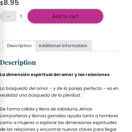
8.95
$
Add to cart
-
Almas
companeras
+
y
llamas
gemelas
Description
Additional information
quantity
Description
La dimensión espiritual del amor y las relaciones
La búsqueda del amor – y de la pareja perfecta – es en
realidad una búsqueda de la plenitud.
De forma cálida y llena de sabiduría,
Almas
compañeras y llamas gemelas
ayuda tanto a hombres
como a mujeres a explorar las dimensiones espirituales
de las relaciones y encontrar nuevas claves para llegar