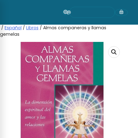
Skip
to
content
/
Español
/
Libros
/ Almas companeras y llamas
gemelas