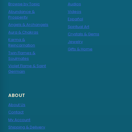
Browse by Topic
Audios
Abundance &
Videos
Prosperity
Español
Angels & Archangels
Spiritual Art
Aura & Chakras
Crystals & Gems
Karma &
Jewelry
Reincarnation
Gifts & Home
Twin Flames &
Soulmates
Violet Flame & Saint
Germain
ABOUT
About Us
Contact
My Account
Shipping & Delivery