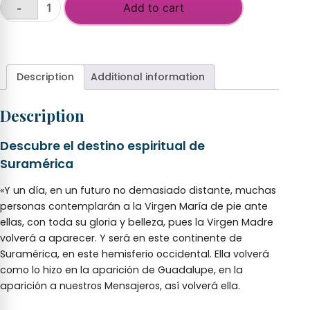
was:
is:
Add to cart
-
En
$9.95.
$2.49.
los
+
brazos
de
la
Description
Additional information
Madre
Divina
Description
quantity
Descubre el destino espiritual de
Suramérica
«Y un día, en un futuro no demasiado distante, muchas
personas contemplarán a la Virgen María de pie ante
ellas, con toda su gloria y belleza, pues la Virgen Madre
volverá a aparecer. Y será en este continente de
Suramérica, en este hemisferio occidental. Ella volverá
como lo hizo en la aparición de Guadalupe, en la
aparición a nuestros Mensajeros, así volverá ella.