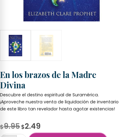
En los brazos de la Madre
Divina
Descubre el destino espiritual de Suramérica.
¡Aproveche nuestra venta de liquidación de inventario
de este libro tan revelador hasta agotar existencias!
Original
Current
9.95
2.49
$
$
price
price