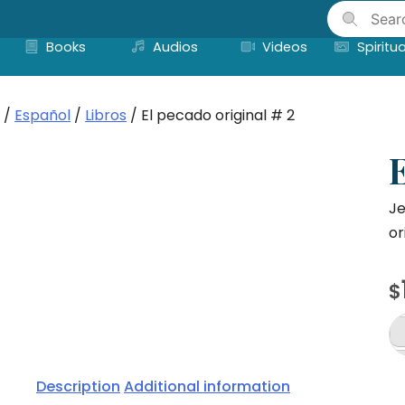
Skip
to
Books
Audios
Videos
Spiritua
content
/
Español
/
Libros
/ El pecado original # 2
E
Je
or
$
El
p
Description
Additional information
or