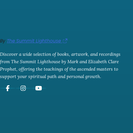
By
The Summit Lighthouse
Discover a wide selection of books, artwork, and recordings
from The Summit Lighthouse by Mark and Elizabeth Clare
Prophet, offering the teachings of the ascended masters to
support your spiritual path and personal growth.