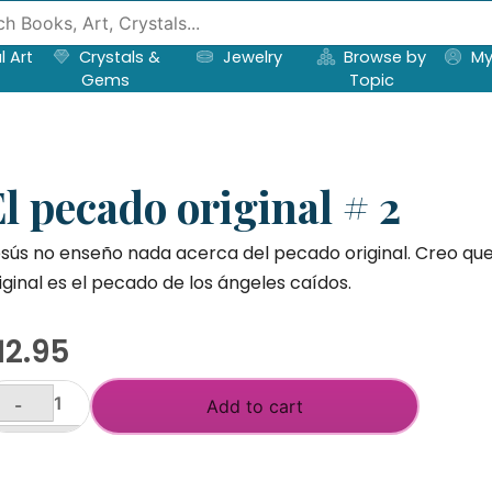
l Art
Crystals &
Jewelry
Browse by
My
Gems
Topic
l pecado original # 2
sús no enseño nada acerca del pecado original. Creo qu
iginal es el pecado de los ángeles caídos.
12.95
-
Add to cart
ecado
+
iginal