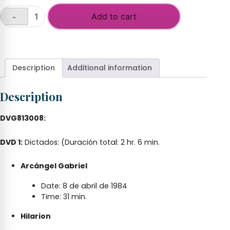
Add to cart
-
Despierten
a
+
los
portadores
de
Description
Additional information
luz!
(Julio
Description
Liberatad
2013)
quantity
DVG813008:
DVD 1:
Dictados: (Duración total: 2 hr. 6 min.
Arcángel Gabriel
Date: 8 de abril de 1984
Time: 31 min.
Hilarion