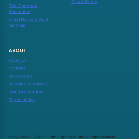
Gifts & Home
Twin Flames &
Soulmates
Violet Flame & Saint
Germain
ABOUT
About Us
Contact
My Account
Shipping & Delivery
Refund & Returns
Terms of Use
Copyright © 2026 The Summit Lighthouse, Inc. All rights reserved.