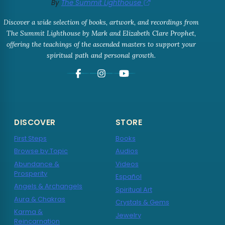
By
The Summit Lighthouse
Discover a wide selection of books, artwork, and recordings from
The Summit Lighthouse by Mark and Elizabeth Clare Prophet,
offering the teachings of the ascended masters to support your
spiritual path and personal growth.
DISCOVER
STORE
First Steps
Books
Browse by Topic
Audios
Abundance &
Videos
Prosperity
Español
Angels & Archangels
Spiritual Art
Aura & Chakras
Crystals & Gems
Karma &
Jewelry
Reincarnation